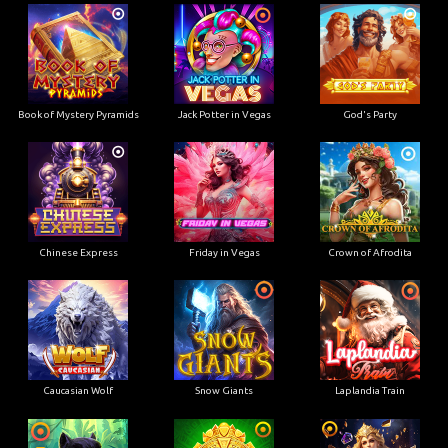
Book of Mystery Pyramids
Jack Potter in Vegas
God's Party
Chinese Express
Friday in Vegas
Crown of Afrodita
Caucasian Wolf
Snow Giants
Laplandia Train