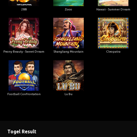
288
Zooo
Hawaii - Summer Dream
Peony Beauty - Sweet Dream
Shangliang Mountain
Cleopatra
Football Confrontation
Lu Bu
Togel Result