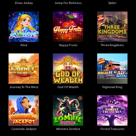
Disco Jockey
Jump For Richness
Safari
Alice
Happy Fruits
Three Kingdoms
Journey To The West
God Of Wealth
Highroad King
Caramelo Jackpot
Western Zombie
Forest Treasures