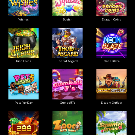
Wishes
Squish
Dragon Coins
Irish Coins
Thor of Asgard
Neon Blaze
Pets Pay Day
Gumball7s
Deadly Outlaw