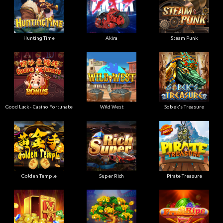
Hunting Time
Akira
Steam Punk
Good Luck - Casino Fortunate
Wild West
Sobek's Treasure
Golden Temple
Super Rich
Pirate Treasure