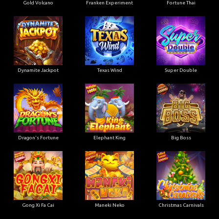
Gold Volcano
Franken Experiment
Fortune Thai
Dynamite Jackpot
Texas Wind
Super Double
Dragon's Fortune
Elephant King
Big Boss
Gong Xi Fa Cai
Maneki Neko
Christmas Carnivals