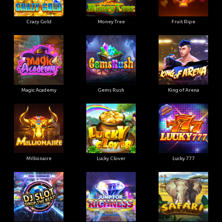
Crazy Gold
Money Tree
Fruit Ripe
Magic Academy
Gems Rush
King of Arena
Millionaire
Lucky Clover
Lucky 777