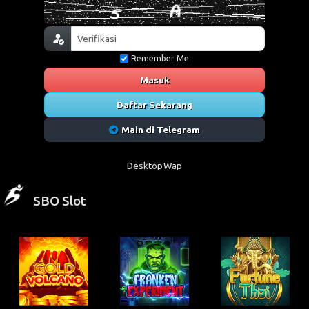
Remember Me
Masuk
Daftar Sekarang
Main di Telegram
Desktop
Wap
SBO Slot