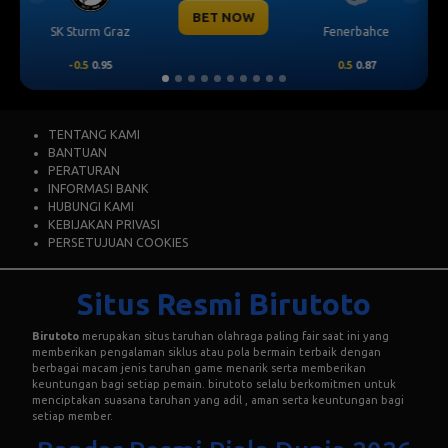
ET NOW
BET N
Fenerbahce
Lyon
0.5
0.87
1
0.86
TENTANG KAMI
BANTUAN
PERATURAN
INFORMASI BANK
HUBUNGI KAMI
KEBIJAKAN PRIVASI
PERSETUJUAN COOKIES
Situs Resmi Birutoto
Birutoto
merupakan situs taruhan olahraga paling fair saat ini yang
memberikan pengalaman siklus atau pola bermain terbaik dengan
berbagai macam jenis taruhan game menarik serta memberikan
keuntungan bagi setiap pemain. birutoto selalu berkomitmen untuk
menciptakan suasana taruhan yang adil , aman serta keuntungan bagi
setiap member.