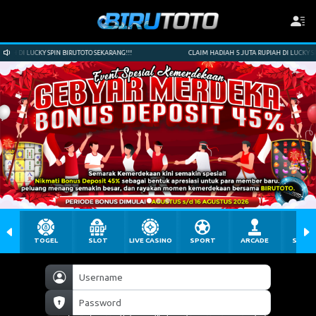
CKY SPIN BIRUTOTO SEKARANG!!!
CLAIM HADIAH 5 JUTA RUPIAH DI LUCKY SPIN BIRUTO
TOGEL
SLOT
LIVE CASINO
SPORT
ARCADE
SABU