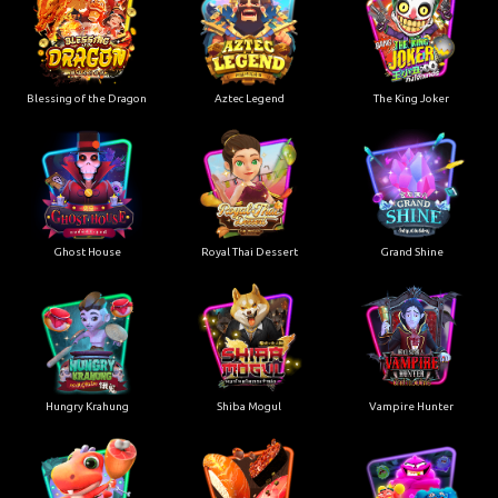
Blessing of the Dragon
Aztec Legend
The King Joker
Ghost House
Royal Thai Dessert
Grand Shine
Hungry Krahung
Shiba Mogul
Vampire Hunter