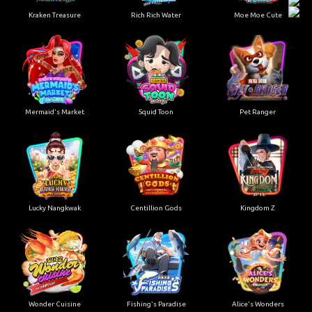
Kraken Treasure
Rich Rich Water
Moe Moe Cute
Mermaid's Market
Squid Toon
Pet Ranger
Lucky Nangkwak
Centillion Gods
Kingdom Z
Wonder Cuisine
Fishing's Paradise
Alice's Wonders