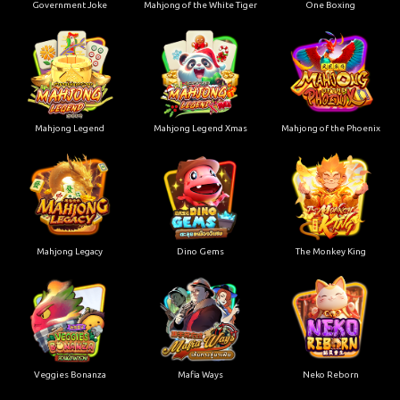
Government Joke
Mahjong of the White Tiger
One Boxing
Mahjong Legend
Mahjong Legend Xmas
Mahjong of the Phoenix
Mahjong Legacy
Dino Gems
The Monkey King
Veggies Bonanza
Mafia Ways
Neko Reborn