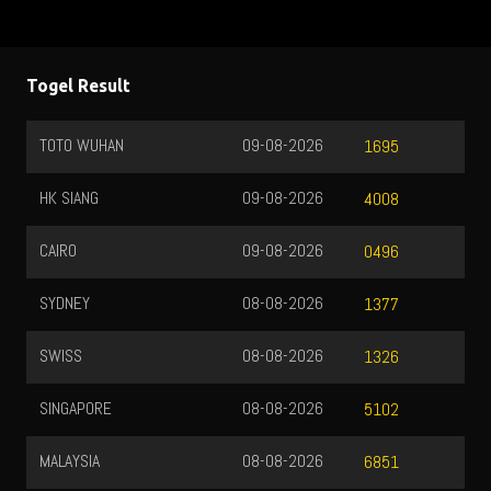
Togel Result
CAROLINA DAY
09-08-2026
6533
OREGON 1
09-08-2026
4766
OREGON 2
09-08-2026
9936
OREGON 3
09-08-2026
1730
OREGON4
09-08-2026
3617
TOTOMACAU 0000
09-08-2026
5131
TOTOMACAU 1300
09-08-2026
7545