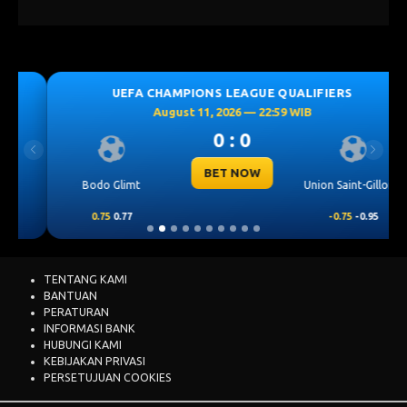
UEFA CHAMPIONS LEAGUE QUALIFIERS
August 11, 2026 — 22:59 WIB
0 : 0
Previous
Next
BET NOW
Bodo Glimt
Union Saint-Gilloise
0.75
0.77
-0.75
-0.95
TENTANG KAMI
BANTUAN
PERATURAN
INFORMASI BANK
HUBUNGI KAMI
KEBIJAKAN PRIVASI
PERSETUJUAN COOKIES