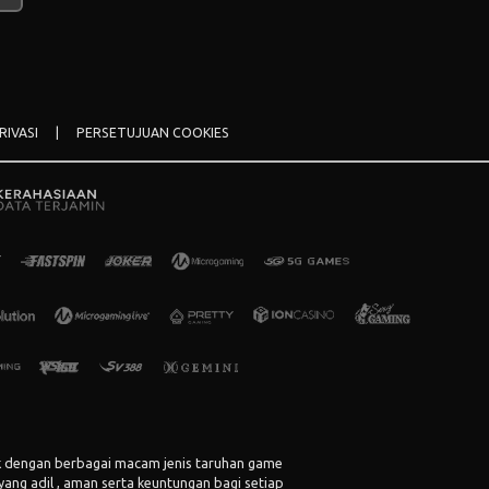
RIVASI
|
PERSETUJUAN COOKIES
ik dengan berbagai macam jenis taruhan game