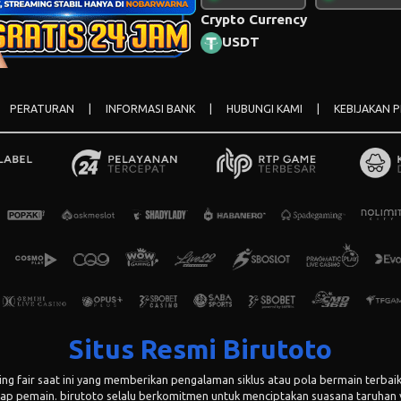
Telkomsel
Axiata
Crypto Currency
USDT
PERATURAN
|
INFORMASI BANK
|
HUBUNGI KAMI
|
KEBIJAKAN P
Situs Resmi Birutoto
ing fair saat ini yang memberikan pengalaman siklus atau pola bermain terba