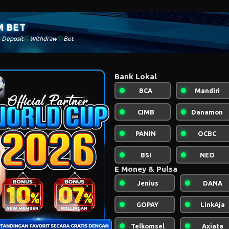
M BET
Deposit
Withdraw
Bet
Bank Lokal
BCA
Mandiri
BNI
CIMB
Danamon
Permata
PANIN
OCBC
DKI
BSI
NEO
JAGO
E Money & Pulsa
Jenius
DANA
GOPAY
LinkAja