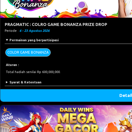
PRAGMATIC : COLRO GAME BONANZA PRIZE DROP
Periode :
6 - 23 Agustus 2026
Permainan yang berpartisipasi
COLOR GAME BONANZA
Aturan :
Total hadiah senilai Rp 600,000,000.
Syarat & Ketentuan
Detai