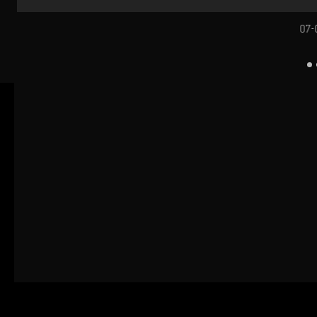
TOTOMACAU 2200