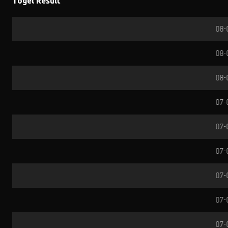
Togel Result
CAROLINA DAY
OREGON 1
OREGON 2
OREGON 3
OREGON4
TOTOMACAU 0000
TOTOMACAU 1300
TOTOMACAU 1600
TOTOMACAU 1900