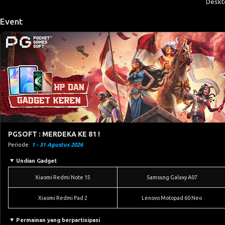
Deskt
Event
PGSOFT : MERDEKA KE 81 !
Periode:
1 - 31 Agustus 2026
Undian Gadget
Xiaomi Redmi Note 15
Samsung Galaxy A07
Xiaomi Redmi Pad 2
Lenovo Motopad 60 Neo
Permainan yang berpartisipasi