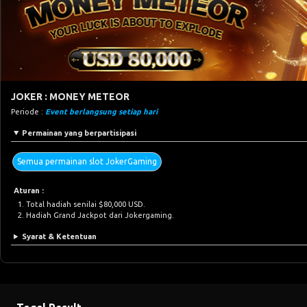
JOKER : MONEY METEOR
Periode :
Event berlangsung setiap hari
Permainan yang berpartisipasi
Semua permainan slot JokerGaming
Aturan :
Total hadiah senilai $80,000 USD.
Hadiah Grand Jackpot dari Jokergaming.
Syarat & Ketentuan