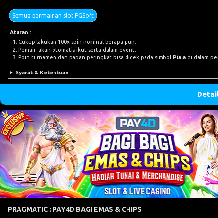
Semua permainan slot PGSoft
Aturan :
Cukup lakukan 100x spin nominal berapa pun.
Pemain akan otomatis ikut serta dalam event.
Poin turnamen dan papan peringkat bisa dicek pada simbol
Piala
di dalam pe
Syarat & Ketentuan
Detai
PRAGMATIC : PAY4D BAGI EMAS & CHIPS