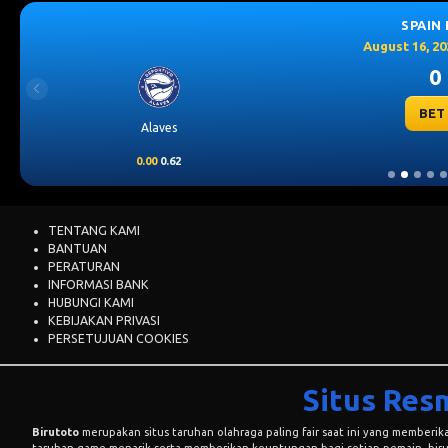
SPAIN 
August 16, 20
0 
Previous
BET
Alaves
0.00
0.62
TENTANG KAMI
BANTUAN
PERATURAN
INFORMASI BANK
HUBUNGI KAMI
KEBIJAKAN PRIVASI
PERSETUJUAN COOKIES
Situs Res
Birutoto
merupakan situs taruhan olahraga paling fair saat ini yang memberi