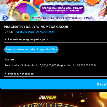
PRAGMATIC : DAILY WINS MEGA GACOR
Periode :
30 Maret 2026 - 28 Maret 2027
Permainan yang berpartisipasi
Semua permainan slot Pragmatic Play
Aturan :
Total hadiah Slot senilai Rp 5,983,200,000 (bagian dari Rp 88,000,000,000).
Syarat & Ketentuan
Detai