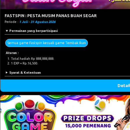
FASTSPIN : PESTA MUSIM PANAS BUAH SEGAR
Periode :
1 Juli - 31 Agustus 2026
Permainan yang berpartisipasi
Semua game Fastspin kecuali game Tembak Ikan
Aturan :
Total hadiah Rp 888,888,888.
1 EXP = Rp.16,500.
Syarat & Ketentuan
Detai