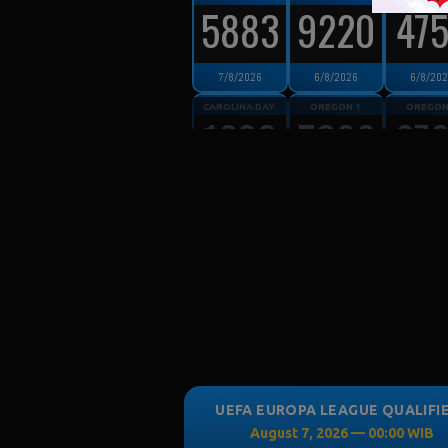
5883
9220
47
7/8/2026
6/8/2026
6/8/20
CAROLINA DAY
OREGON 1
OREGON
1200
5398
97
7/8/2026
7/8/2026
6/8/20
E-FOOTBALL F24 INTERNATIO
FRIENDLY