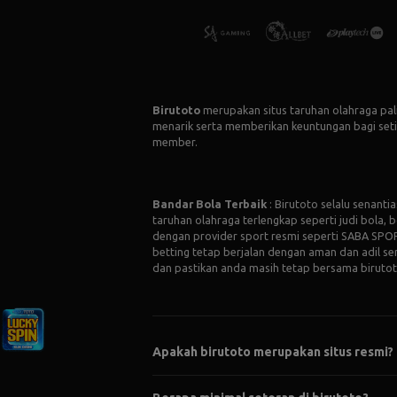
Birutoto
merupakan situs taruhan olahraga pal
menarik serta memberikan keuntungan bagi seti
member.
Bandar Bola Terbaik
: Birutoto selalu senanti
taruhan olahraga terlengkap seperti judi bola, 
dengan provider sport resmi seperti SABA SPO
betting tetap berjalan dengan aman dan adil s
dan pastikan anda masih tetap bersama birutot
Apakah birutoto merupakan situs resmi?