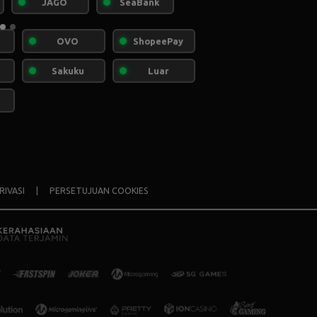
OVO
ShopeePay
Sakuku
Luar
RIVASI
|
PERSETUJUAN COOKIES