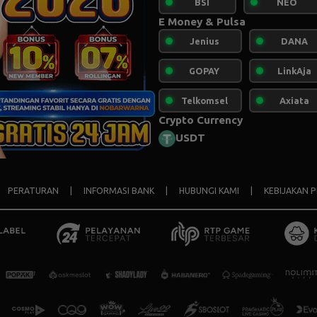
JAGO
SeaBank
E Money & Pulsa
Jenius
DANA
GOPAY
LinkAja
Telkomsel
Axiata
Crypto Currency
USDT
PERATURAN
|
INFORMASI BANK
|
HUBUNGI KAMI
|
KEBIJAKAN P