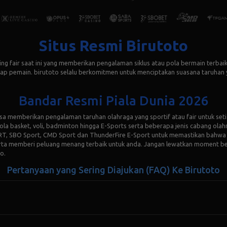
Situs Resmi Birutoto
ing fair saat ini yang memberikan pengalaman siklus atau pola bermain terba
ap pemain. birutoto selalu berkomitmen untuk menciptakan suasana taruhan y
Bandar Resmi Piala Dunia 2026
asa memberikan pengalaman taruhan olahraga yang sportif atau fair untuk seti
bola basket, voli, badminton hingga E-Sports serta beberapa jenis cabang ola
RT, SBO Sport, CMD Sport dan ThunderFire E-Sport untuk memastikan bahwa 
erta memberi peluang menang terbaik untuk anda. Jangan lewatkan moment be
o.
Pertanyaan yang Sering Diajukan (FAQ) Ke Birutoto