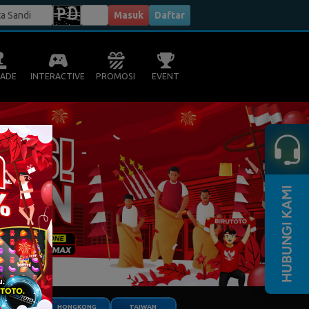
SPIN BIRUTOTO SEKARANG!!!
Masuk
Daftar
ADE
INTERACTIVE
PROMOSI
EVENT
QATAR
HONGKONG
TAIWAN