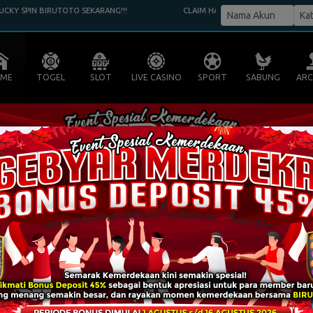
SPIN BIRUTOTO SEKARANG!!!
CLAIM HADIAH 5 JUTA RUPIAH DI LUCKY 
ME
TOGEL
SLOT
LIVE CASINO
SPORT
SABUNG
ARC
O
SYDNEY
SWISS
SINGAPORE
MALAYSIA