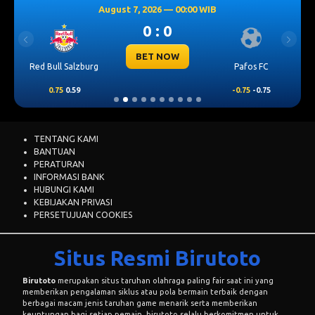
August 7, 2026 — 00:00 WIB
0 : 0
Previous
Next
BET NOW
Red Bull Salzburg
Pafos FC
0.75
0.59
-0.75
-0.75
TENTANG KAMI
BANTUAN
PERATURAN
INFORMASI BANK
HUBUNGI KAMI
KEBIJAKAN PRIVASI
PERSETUJUAN COOKIES
Situs Resmi Birutoto
Birutoto
merupakan situs taruhan olahraga paling fair saat ini yang
memberikan pengalaman siklus atau pola bermain terbaik dengan
berbagai macam jenis taruhan game menarik serta memberikan
keuntungan bagi setiap pemain. birutoto selalu berkomitmen untuk