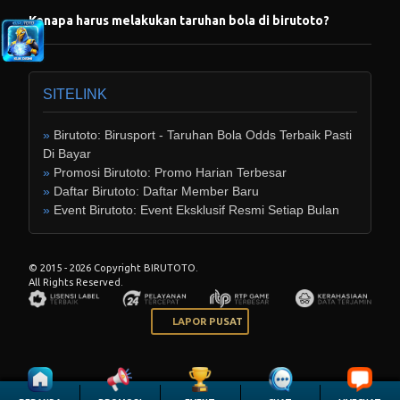
Birutoto menawarkan setoran terendah dimulai dari lima ribu
Kenapa harus melakukan taruhan bola di birutoto?
rupiah dengan minimal penarikan lima puluh ribu rupiah saja, anda
dapat melakukan setoran menggunakan Transfer Bank, E-Wallet,
Birutoto selalu mengedepankan sistem permainan yang fair dan
Pulsa serta QRIS 1 detik.
aman, ketika anda mencari situs taruhan olahraga terpercaya
contohnya untuk taruhan judi bola birutoto menjadi jawaban
SITELINK
paling tepat karena berapapun kemenenangan anda pasti dibayar
lunas!
Birutoto: Birusport - Taruhan Bola Odds Terbaik Pasti
Di Bayar
Promosi Birutoto: Promo Harian Terbesar
Daftar Birutoto: Daftar Member Baru
Event Birutoto: Event Eksklusif Resmi Setiap Bulan
© 2015 - 2026 Copyright BIRUTOTO.
All Rights Reserved.
LAPOR PUSAT