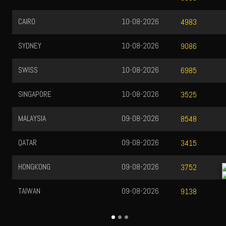
CAIRO
10-08-2026
4983
SYDNEY
10-08-2026
9086
SWISS
10-08-2026
6985
SINGAPORE
10-08-2026
3525
MALAYSIA
09-08-2026
8548
QATAR
09-08-2026
3415
HONGKONG
09-08-2026
3752
TAIWAN
09-08-2026
9138