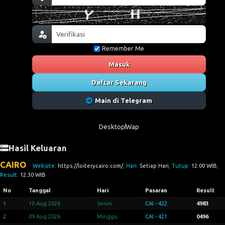
Remember Me
Masuk
Daftar Sekarang
Main di Telegram
Desktop
Wap
Hasil Keluaran
CAIRO
Website:
https://loiterycairo.com/
, Hari:
Setiap Hari
, Tutup:
12:00 WIB
,
Result:
12:30 WIB
No
Tanggal
Hari
Pasaran
Result
1
10 Aug 2026
Senin
CAI - 422
4983
2
09 Aug 2026
Minggu
CAI - 421
0496