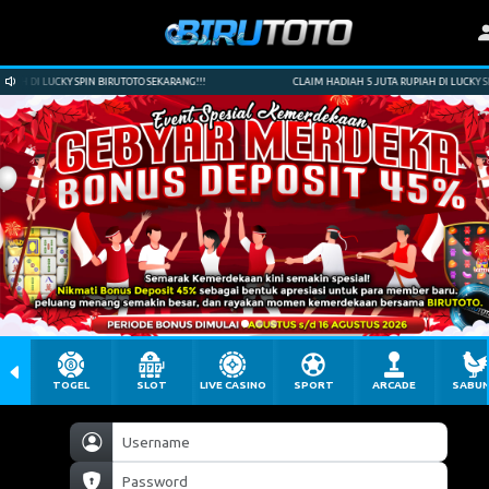
 DI LUCKY SPIN BIRUTOTO SEKARANG!!!
CLAIM HADIAH 5 JUTA RUPIAH DI LUCKY SPIN 
TOGEL
SLOT
LIVE CASINO
SPORT
ARCADE
SABU