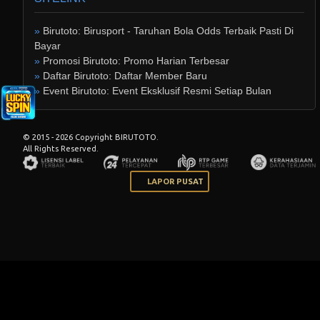
berapapun kemenenangan anda pasti dibayar lunas!
Birutoto: Birusport - Taruhan Bola Odds Terbaik Pasti Di
Bayar
Promosi Birutoto: Promo Harian Terbesar
Daftar Birutoto: Daftar Member Baru
Event Birutoto: Event Eksklusif Resmi Setiap Bulan
© 2015 - 2026 Copyright BIRUTOTO.
All Rights Reserved.
LAPOR PUSAT