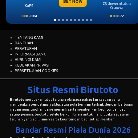
 NOW
BET N
CS Universitatea
Red Bull Salzburg
Craiova
0.00
0.72
0.75
0.55
TENTANG KAMI
BANTUAN
PERATURAN
INFORMASI BANK
HUBUNGI KAMI
KEBIJAKAN PRIVASI
PERSETUJUAN COOKIES
Situs Resmi Birutoto
Birutoto
merupakan situs taruhan olahraga paling fair saat ini yang
memberikan pengalaman siklus atau pola bermain terbaik dengan berbagai
macam jenis taruhan game menarik serta memberikan keuntungan bagi
setiap pemain. birutoto selalu berkomitmen untuk menciptakan suasana
taruhan yang adil , aman serta keuntungan bagi setiap member.
Bandar Resmi Piala Dunia 2026