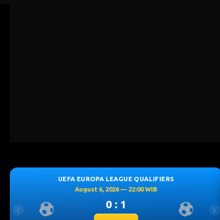
AGUE QUALIFIERS
UEFA EUROPA LEAG
6 — 22:00 WIB
August 7, 2026 
: 1
0 : 
Previous
Ne