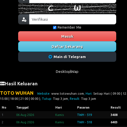
Remember Me
Masuk
Daftar Sekarang
Main di Telegram
Desktop
Wap
Hasil Keluaran
TOTO WUHAN
Website:
www.totowuhan.com
, Hari:
Setiap Hari ( 09:00 | 12:
15:00 | 18:00 | 21:00 | 00:00 )
, Tutup:
Tiap 3 jam
, Result:
Tiap 3 jam
No
Tanggal
Hari
Pasaran
Result
1
06 Aug 2026
Kamis
TWH - 519
3408
2
06 Aug 2026
Kamis
TWH - 518
6403