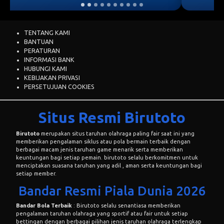
TENTANG KAMI
BANTUAN
PERATURAN
INFORMASI BANK
HUBUNGI KAMI
KEBIJAKAN PRIVASI
PERSETUJUAN COOKIES
Situs Resmi Birutoto
Birutoto
merupakan situs taruhan olahraga paling fair saat ini yang
memberikan pengalaman siklus atau pola bermain terbaik dengan
berbagai macam jenis taruhan game menarik serta memberikan
keuntungan bagi setiap pemain. birutoto selalu berkomitmen untuk
menciptakan suasana taruhan yang adil , aman serta keuntungan bagi
setiap member.
Bandar Resmi Piala Dunia 2026
Bandar Bola Terbaik
: Birutoto selalu senantiasa memberikan
pengalaman taruhan olahraga yang sportif atau fair untuk setiap
bettingan dengan berbagai pilihan jenis taruhan olahraga terlengkap