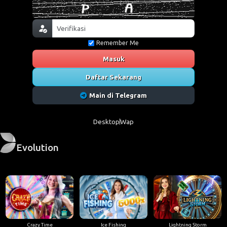
Remember Me
Masuk
Daftar Sekarang
Main di Telegram
Desktop
Wap
Evolution
Crazy Time
Ice Fishing
Lightning Storm