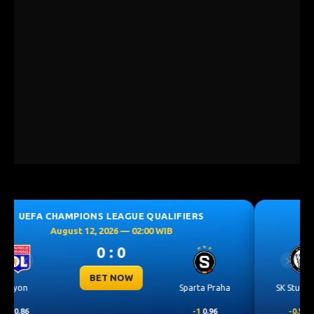
UEFA CHAMPIONS LEAGUE QUALIFIERS
August 12, 2026 — 01:30 WIB
0 : 0
Previous
Next
BET NOW
SK Sturm Graz
Fenerbahce
-0.5
0.95
0.5
0.87