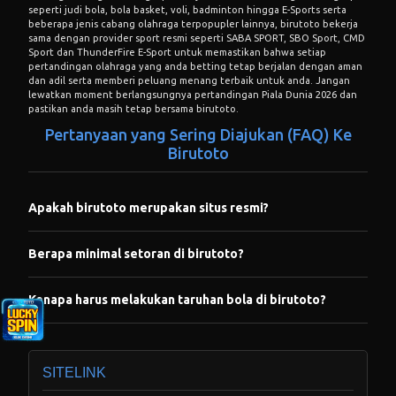
seperti judi bola, bola basket, voli, badminton hingga E-Sports serta
beberapa jenis cabang olahraga terpopupler lainnya, birutoto bekerja
sama dengan provider sport resmi seperti SABA SPORT, SBO Sport, CMD
Sport dan ThunderFire E-Sport untuk memastikan bahwa setiap
pertandingan olahraga yang anda betting tetap berjalan dengan aman
dan adil serta memberi peluang menang terbaik untuk anda. Jangan
lewatkan moment berlangsungnya pertandingan Piala Dunia 2026 dan
pastikan anda masih tetap bersama birutoto.
Pertanyaan yang Sering Diajukan (FAQ) Ke
Birutoto
Apakah birutoto merupakan situs resmi?
Benar! birutoto merupakan situs resmi yang sudah tidak di
Berapa minimal setoran di birutoto?
ragukan lagi kredibilitasnya di industri taruhan online yang ada di
indonesia
Birutoto menawarkan setoran terendah dimulai dari lima ribu
Kenapa harus melakukan taruhan bola di birutoto?
rupiah dengan minimal penarikan lima puluh ribu rupiah saja, anda
dapat melakukan setoran menggunakan Transfer Bank, E-Wallet,
Birutoto selalu mengedepankan sistem permainan yang fair dan
Pulsa serta QRIS 1 detik.
aman, ketika anda mencari situs taruhan olahraga terpercaya
contohnya untuk taruhan judi bola birutoto menjadi jawaban
SITELINK
paling tepat karena berapapun kemenenangan anda pasti dibayar