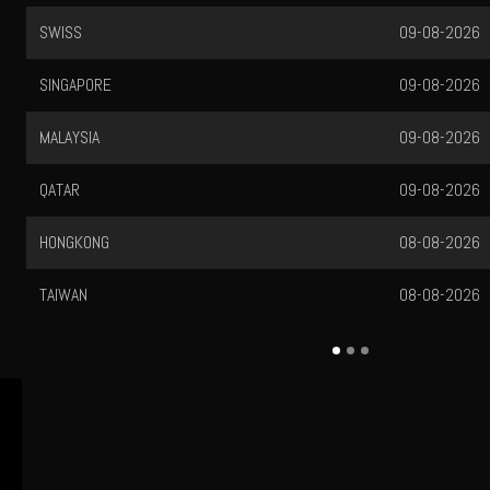
OREGON4
09-08-2026
TOTOMACAU 0000
09-08-2026
TOTOMACAU 1300
09-08-2026
TOTOMACAU 1600
09-08-2026
TOTOMACAU 1900
09-08-2026
TOTOMACAU 2200
09-08-2026