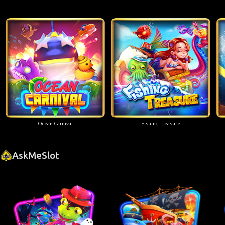
Ocean Carnival
Fishing Treasure
AskMeSlot