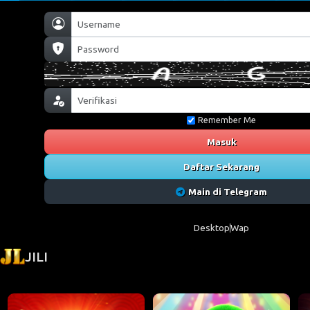
Remember Me
Masuk
Daftar Sekarang
Main di Telegram
Desktop
Wap
JILI