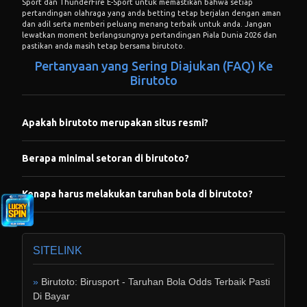
Sport dan ThunderFire E-Sport untuk memastikan bahwa setiap
pertandingan olahraga yang anda betting tetap berjalan dengan aman
dan adil serta memberi peluang menang terbaik untuk anda. Jangan
lewatkan moment berlangsungnya pertandingan Piala Dunia 2026 dan
pastikan anda masih tetap bersama birutoto.
Pertanyaan yang Sering Diajukan (FAQ) Ke
Birutoto
Apakah birutoto merupakan situs resmi?
Benar! birutoto merupakan situs resmi yang sudah tidak di
Berapa minimal setoran di birutoto?
ragukan lagi kredibilitasnya di industri taruhan online yang ada di
indonesia
Birutoto menawarkan setoran terendah dimulai dari lima ribu
Kenapa harus melakukan taruhan bola di birutoto?
rupiah dengan minimal penarikan lima puluh ribu rupiah saja, anda
dapat melakukan setoran menggunakan Transfer Bank, E-Wallet,
Birutoto selalu mengedepankan sistem permainan yang fair dan
Pulsa serta QRIS 1 detik.
aman, ketika anda mencari situs taruhan olahraga terpercaya
contohnya untuk taruhan judi bola birutoto menjadi jawaban
SITELINK
paling tepat karena berapapun kemenenangan anda pasti dibayar
lunas!
Birutoto: Birusport - Taruhan Bola Odds Terbaik Pasti
Di Bayar