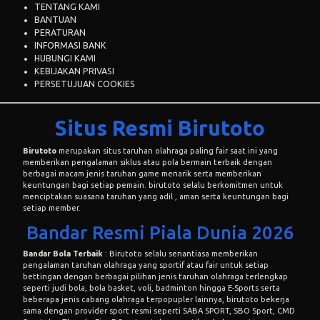
TENTANG KAMI
BANTUAN
PERATURAN
INFORMASI BANK
HUBUNGI KAMI
KEBIJAKAN PRIVASI
PERSETUJUAN COOKIES
Situs Resmi Birutoto
Birutoto
merupakan situs taruhan olahraga paling fair saat ini yang
memberikan pengalaman siklus atau pola bermain terbaik dengan
berbagai macam jenis taruhan game menarik serta memberikan
keuntungan bagi setiap pemain. birutoto selalu berkomitmen untuk
menciptakan suasana taruhan yang adil , aman serta keuntungan bagi
setiap member.
Bandar Resmi Piala Dunia 2026
Bandar Bola Terbaik
: Birutoto selalu senantiasa memberikan
pengalaman taruhan olahraga yang sportif atau fair untuk setiap
bettingan dengan berbagai pilihan jenis taruhan olahraga terlengkap
seperti judi bola, bola basket, voli, badminton hingga E-Sports serta
beberapa jenis cabang olahraga terpopupler lainnya, birutoto bekerja
sama dengan provider sport resmi seperti SABA SPORT, SBO Sport, CMD