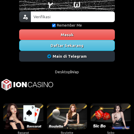
Remember Me
Masuk
Daftar Sekarang
Main di Telegram
Desktop
Wap
Baccarat
Roulette
Sicbo