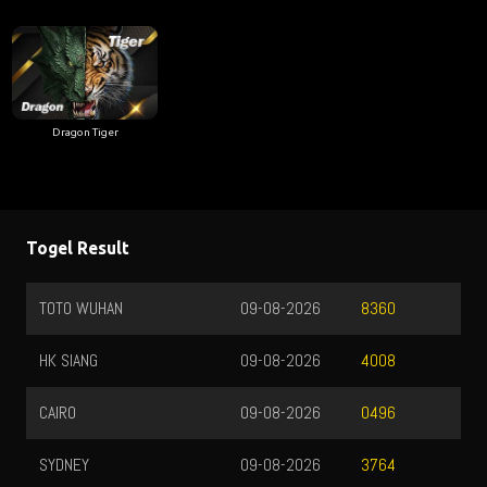
Dragon Tiger
Togel Result
TOTO WUHAN
09-08-2026
8360
HK SIANG
09-08-2026
4008
CAIRO
09-08-2026
0496
SYDNEY
09-08-2026
3764