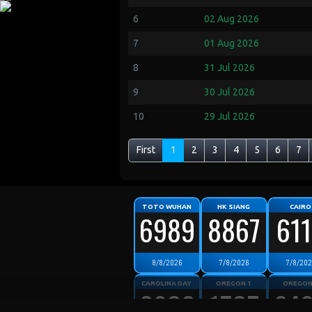
6
02 Aug 2026
7
01 Aug 2026
8
31 Jul 2026
9
30 Jul 2026
10
29 Jul 2026
First
1
2
3
4
5
6
7
TOTO WUHAN
HK SIANG
CAIR
6989
8867
61
8/8/2026
7/8/2026
7/8/20
CAROLINA DAY
OREGON 1
OREGON
6936
1535
24