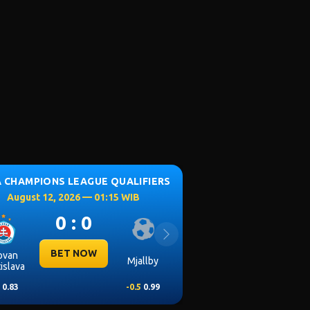
7/8/2026
7/8/2026
7/8/2026
OOTBALL F24 ELITE CLUB FRIENDLY
August 8, 2026 — 03:30 WIB
0 : 0
Next
BET NOW
e-
e-Valencia
chester
nited
.5
0.59
-0.5
-0.83