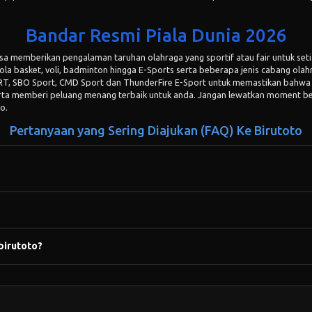
ap pemain. birutoto selalu berkomitmen untuk menciptakan suasana taruhan y
Bandar Resmi Piala Dunia 2026
asa memberikan pengalaman taruhan olahraga yang sportif atau fair untuk seti
bola basket, voli, badminton hingga E-Sports serta beberapa jenis cabang ola
RT, SBO Sport, CMD Sport dan ThunderFire E-Sport untuk memastikan bahwa 
erta memberi peluang menang terbaik untuk anda. Jangan lewatkan moment be
o.
Pertanyaan yang Sering Diajukan (FAQ) Ke Birutoto
h tidak di ragukan lagi kredibilitasnya di industri taruhan online yang ada di
dari lima ribu rupiah dengan minimal penarikan lima puluh ribu rupiah saja
birutoto?
k.
n yang fair dan aman, ketika anda mencari situs taruhan olahraga terpercaya
n kemenenangan anda pasti dibayar lunas!