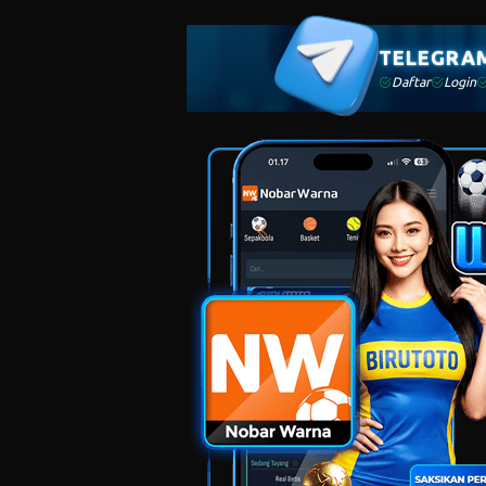
TELEGRA
Daftar
Login