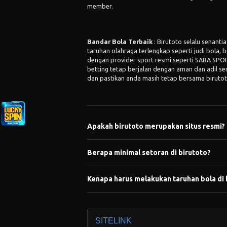
menarik serta memberikan keuntungan bagi seti
member.
Bandar Bola Terbaik
: Birutoto selalu senanti
taruhan olahraga terlengkap seperti judi bola, 
dengan provider sport resmi seperti SABA SPO
betting tetap berjalan dengan aman dan adil s
dan pastikan anda masih tetap bersama birutot
Apakah birutoto merupakan situs resmi?
Benar! birutoto merupakan situs resmi yang suda
Berapa minimal setoran di birutoto?
Birutoto menawarkan setoran terendah dimulai 
Kenapa harus melakukan taruhan bola di 
Transfer Bank, E-Wallet, Pulsa serta QRIS 1 deti
Birutoto selalu mengedepankan sistem permaina
menjadi jawaban paling tepat karena berapapu