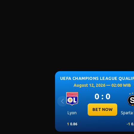
8/8/2026
8/8/2026
7/8/20
NS LEAGUE QUALIFIERS
UEFA CHAMPIONS LEAGUE QUALI
, 2026 — 01:15 WIB
August 11, 2026 — 22:59 WIB
0 : 0
0 : 0
Previous
BET NOW
BET NOW
Union
Mjallby
Bodo Glimt
Gil
-0.5
0.99
0.75
0.82
-0.7