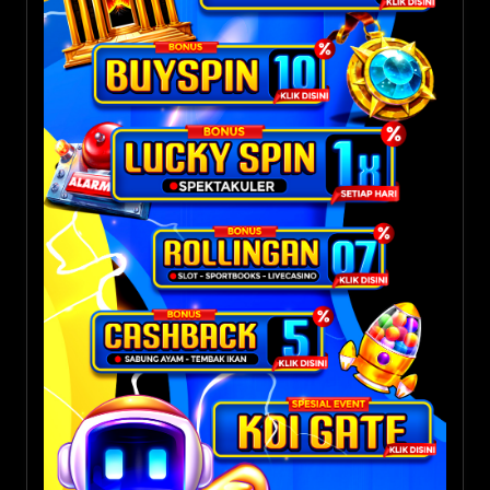
Target Turnover: Rp 55.000 × 3 =
Rp 165.000
• Syarat Turnover: 3x dari total (Deposit + Bonus)
EVENT FREESPIN BIRUTOTO
Turnover tersebut harus tercapai sebelum melakukan
Contoh:
• Murni Freespin: 15%
penarikan (withdraw).
Deposit Rp 100.000 + Bonus 5% = Rp 105.000
SYARAT & KETENTUAN
Target Turnover: Rp 105.000 × 3 =
Rp 315.000
EVENT BUYSPIN BIRUTOTO
• Berlaku untuk semua game Freespin (Pragmatic &
Turnover wajib tercapai sebelum melakukan penarikan
Habanero)
EVENT BUY FREESPIN BIRUTOTO
(withdraw).
• Tidak berlaku untuk Respin
• Tidak dapat digabung dengan Bonus New Member &
BONUS
LUCKYSPIN BIRUTOTO
Bonus Deposit Harian
• Buy Freespin: 10%
1. Wajib bergabung di Telegram resmi
• Minimal Menang Murni: Rp 200.000
KETENTUAN UTAMA
BIRUTOTO:https://t.me/Birutotowin (1 USER ID . 1
• Maksimal Bonus: Rp 300.000 / klaim
• Berlaku untuk semua game Freespin (Pragmatic &
AKUN TELEGRAM).
BONUS KOMISI ROLLINGAN MAKSIMAL
• Maksimal Bonus Harian: Rp 900.000
Habanero)
2. Minimal deposit Rp100.000 (tidak berlaku untuk
0,7%
• Maksimal Klaim: 3x / hari (2 Murni + 1 Buy)
• Tidak berlaku untuk Respin
deposit pulsa).
• Dapat digabung dengan Event Scatter
• Minimal Turnover: Rp 1.000.000
• Klaim WAJIB dilakukan setelah Freespin selesai dan
• Tidak berlaku untuk Bonus New Member & Deposit
3. Kode voucher dan klaim hadiah berlaku hingga pukul
• Perhitungan Turnover dari total semua taruhan
disertai screenshot
BONUS CASHBACK
Harian
23.59 WIB. Jika melewati batas waktu, hadiah tidak
Bossku
• POST di Group Official BIRUTOTO dengan hashtag:
dapat diklaim.
• Periode perhitungan: Senin – Minggu
• Bonus dibagikan setiap hari **Senin** paling lambat
#FREESPINBIRUTOTO #SLOTGACOR
SYARAT MENANG & BATASAN
• Bonus dibagikan setiap hari Senin
pukul **12.00 WIB**.
4. Setiap voucher dapat diklaim maksimal 2 kali dalam
#GAMPANGBANGET
• Minimal Menang Buy Freespin: Rp 350.000 (setelah
• Bonus langsung masuk otomatis ke dompet utama
• Besaran bonus adalah **5% dari total LOSE
sehari.
• WAJIB tag 5 teman di grup Facebook
potong modal)