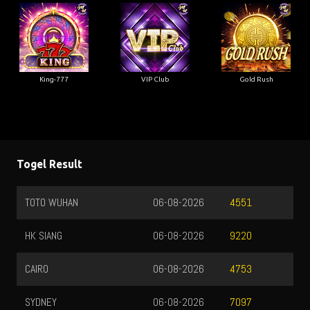
King-777
VIP Club
Gold Rush
Togel Result
CAROLINA DAY
06-08-2026
9860
OREGON 1
06-08-2026
9016
OREGON 2
06-08-2026
9723
OREGON 3
06-08-2026
7388