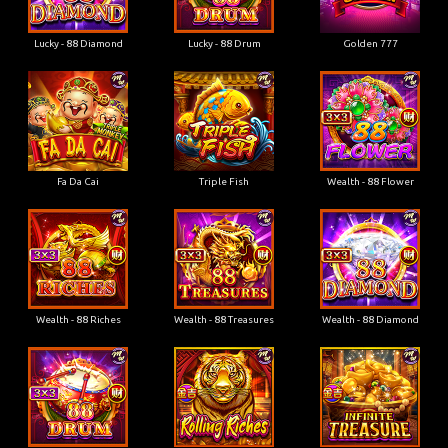
Lucky - 88 Diamond
Lucky - 88 Drum
Golden 777
Fa Da Cai
Triple Fish
Wealth - 88 Flower
Wealth - 88 Riches
Wealth - 88 Treasures
Wealth - 88 Diamond