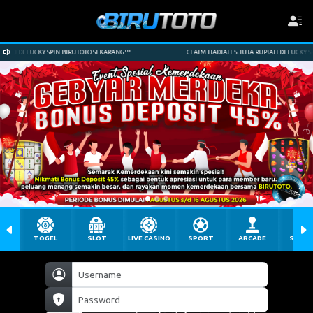
CKY SPIN BIRUTOTO SEKARANG!!!
CLAIM HADIAH 5 JUTA RUPIAH DI LUCKY SPIN BIRUTO
TOGEL
SLOT
LIVE CASINO
SPORT
ARCADE
SABU