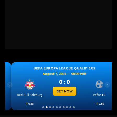
UEFA EUROPA LEAGUE QUALIFIERS
August 7, 2026 — 00:00 WIB
0 : 0
Previous
Next
BET NOW
Red Bull Salzburg
Pafos FC
1
0.83
-1
0.89