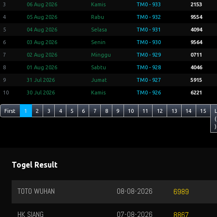
3
06 Aug 2026
Kamis
TM0 - 933
2153
4
05 Aug 2026
Rabu
TM0 - 932
9554
5
04 Aug 2026
Selasa
TM0 - 931
4094
6
03 Aug 2026
Senin
TM0 - 930
9564
7
02 Aug 2026
Minggu
TM0 - 929
0711
8
01 Aug 2026
Sabtu
TM0 - 928
4046
9
31 Jul 2026
Jumat
TM0 - 927
5915
10
30 Jul 2026
Kamis
TM0 - 926
6221
First
1
2
3
4
5
6
7
8
9
10
11
12
13
14
15
(
)
Togel Result
TOTO WUHAN
08-08-2026
6989
HK SIANG
07-08-2026
8867