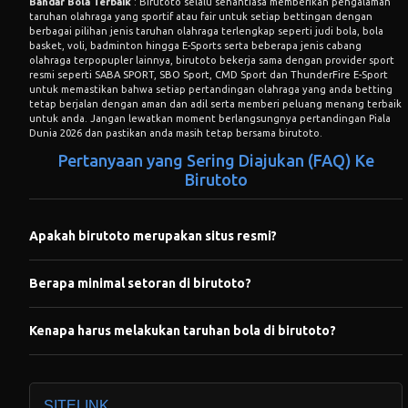
Bandar Bola Terbaik
: Birutoto selalu senantiasa memberikan pengalaman
taruhan olahraga yang sportif atau fair untuk setiap bettingan dengan
berbagai pilihan jenis taruhan olahraga terlengkap seperti judi bola, bola
basket, voli, badminton hingga E-Sports serta beberapa jenis cabang
olahraga terpopupler lainnya, birutoto bekerja sama dengan provider sport
resmi seperti SABA SPORT, SBO Sport, CMD Sport dan ThunderFire E-Sport
untuk memastikan bahwa setiap pertandingan olahraga yang anda betting
tetap berjalan dengan aman dan adil serta memberi peluang menang terbaik
untuk anda. Jangan lewatkan moment berlangsungnya pertandingan Piala
Dunia 2026 dan pastikan anda masih tetap bersama birutoto.
Pertanyaan yang Sering Diajukan (FAQ) Ke
Birutoto
Apakah birutoto merupakan situs resmi?
Benar! birutoto merupakan situs resmi yang sudah tidak di ragukan
Berapa minimal setoran di birutoto?
lagi kredibilitasnya di industri taruhan online yang ada di indonesia
Birutoto menawarkan setoran terendah dimulai dari lima ribu rupiah
Kenapa harus melakukan taruhan bola di birutoto?
dengan minimal penarikan lima puluh ribu rupiah saja, anda dapat
melakukan setoran menggunakan Transfer Bank, E-Wallet, Pulsa serta
Birutoto selalu mengedepankan sistem permainan yang fair dan aman,
QRIS 1 detik.
ketika anda mencari situs taruhan olahraga terpercaya contohnya
untuk taruhan judi bola birutoto menjadi jawaban paling tepat karena
SITELINK