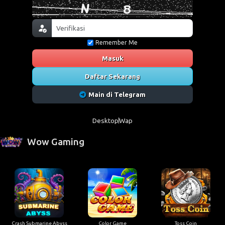
Remember Me
Masuk
Daftar Sekarang
Main di Telegram
Desktop
Wap
Wow Gaming
Crash Submarine Abyss
Color Game
Toss Coin