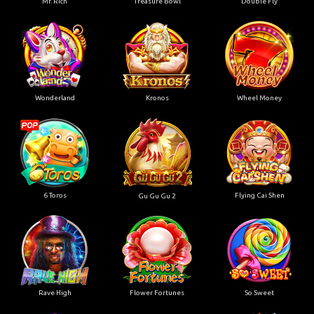
Mr. Rich
Treasure Bowl
Double Fly
Wonderland
Kronos
Wheel Money
6 Toros
Flying Cai Shen
Gu Gu Gu 2
Rave High
Flower Fortunes
So Sweet