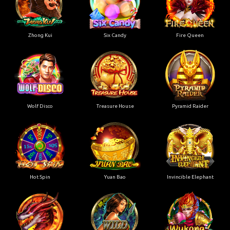
Zhong Kui
Six Candy
Fire Queen
Wolf Disco
Treasure House
Pyramid Raider
Hot Spin
Yuan Bao
Invincible Elephant