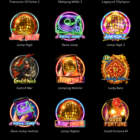
Treasures Of Aztec 2
Mahjong Wilds 3
Legacy of Olympus
Jump High
Rave Jump
Jump High 2
God of War
Jumping Mobile
Lucky Bats
Rave Jump mobile
Jump Higher
Good Fortune M