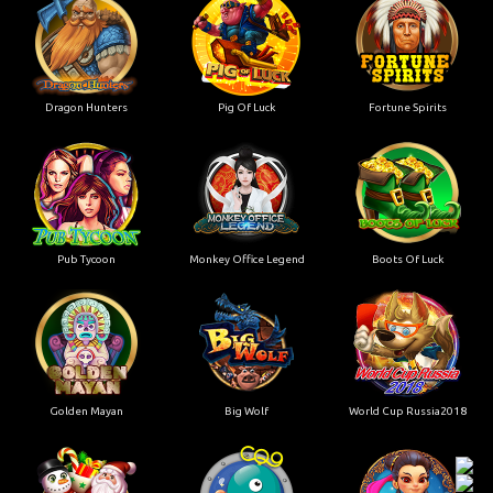
Dragon Hunters
Pig Of Luck
Fortune Spirits
Pub Tycoon
Monkey Office Legend
Boots Of Luck
Golden Mayan
Big Wolf
World Cup Russia2018