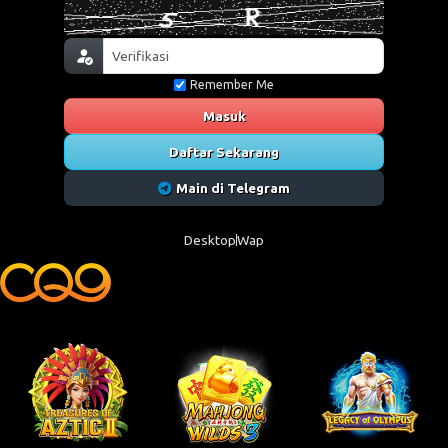
Remember Me
Masuk
Daftar Sekarang
Main di Telegram
Desktop
Wap