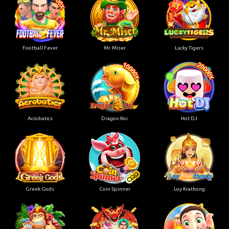
Football Fever
Mr. Miser
Lucky Tigers
Acrobatics
Dragon Koi
Hot DJ
Greek Gods
Coin Spinner
Loy Krathong