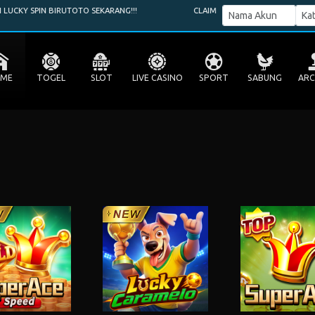
Y SPIN BIRUTOTO SEKARANG!!!
CLAIM HADIAH 5 JUTA RUPIAH DI LUCKY
ME
TOGEL
SLOT
LIVE CASINO
SPORT
SABUNG
ARC