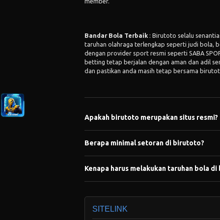
member.
Bandar Bola Terbaik
: Birutoto selalu senanti
taruhan olahraga terlengkap seperti judi bola, 
dengan provider sport resmi seperti SABA SPO
betting tetap berjalan dengan aman dan adil s
dan pastikan anda masih tetap bersama birutot
3 Charge Buffalo
Rap
Apakah birutoto merupakan situs resmi?
Benar! birutoto merupakan situs resmi yang suda
Berapa minimal setoran di birutoto?
Birutoto menawarkan setoran terendah dimulai 
Kenapa harus melakukan taruhan bola di 
Transfer Bank, E-Wallet, Pulsa serta QRIS 1 deti
Birutoto selalu mengedepankan sistem permaina
Lucky Jaguar
Sup
menjadi jawaban paling tepat karena berapapu
SITELINK