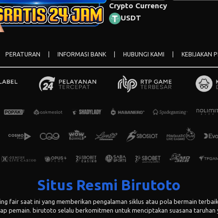
Crypto Currency
USDT
PERATURAN
|
INFORMASI BANK
|
HUBUNGI KAMI
|
KEBIJAKAN P
ky Jaguar 2
Joker Coins
10 Sparkling
Situs Resmi Birutoto
ng King Title
3 Coin Wild Horse
3 Coin Treas
Match
ing fair saat ini yang memberikan pengalaman siklus atau pola bermain terba
ap pemain. birutoto selalu berkomitmen untuk menciptakan suasana taruhan y