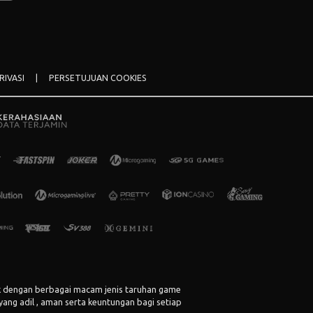
RIVASI
|
PERSETUJUAN COOKIES
 Crown
Roma X Deluxe
ures 2
3 Lucky Lion
ik dengan berbagai macam jenis taruhan game
ang adil , aman serta keuntungan bagi setiap