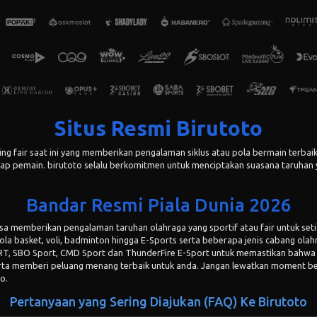
Situs Resmi Birutoto
ing fair saat ini yang memberikan pengalaman siklus atau pola bermain terba
ap pemain. birutoto selalu berkomitmen untuk menciptakan suasana taruhan y
Bandar Resmi Piala Dunia 2026
asa memberikan pengalaman taruhan olahraga yang sportif atau fair untuk seti
bola basket, voli, badminton hingga E-Sports serta beberapa jenis cabang ola
RT, SBO Sport, CMD Sport dan ThunderFire E-Sport untuk memastikan bahwa 
erta memberi peluang menang terbaik untuk anda. Jangan lewatkan moment be
o.
Pertanyaan yang Sering Diajukan (FAQ) Ke Birutoto