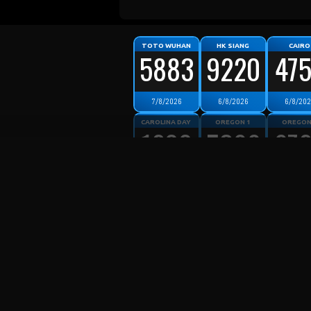
TOTO WUHAN
HK SIANG
CAIR
5883
9220
47
7/8/2026
6/8/2026
6/8/20
CAROLINA DAY
OREGON 1
OREGON
1200
5398
97
7/8/2026
7/8/2026
6/8/20