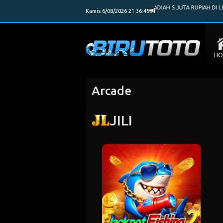
CLAIM HADIAH 5 JUTA RUPIAH DI LUCKY S
Kamis 6/08/2026 21:36:46
HO
Arcade
JILI