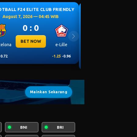
FOOTBALL F24 INTERNATIONAL
FRIENDLY
August 7, 2026 — 04:15 WIB
1 : 0
Next
BET NOW
oland
e-Germany
0
0.69
0.00
-0.93
Mainkan Sekarang
Mega
UOB