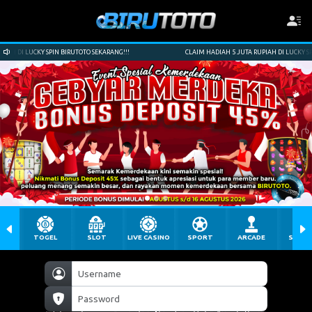
DI LUCKY SPIN BIRUTOTO SEKARANG!!!
CLAIM HADIAH 5 JUTA RUPIAH DI LUCKY SPIN BI
TOGEL
SLOT
LIVE CASINO
SPORT
ARCADE
SABU