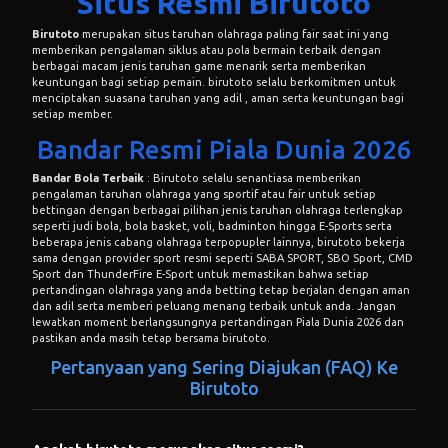
Situs Resmi Birutoto
Birutoto
merupakan situs taruhan olahraga paling fair saat ini yang
memberikan pengalaman siklus atau pola bermain terbaik dengan
berbagai macam jenis taruhan game menarik serta memberikan
keuntungan bagi setiap pemain. birutoto selalu berkomitmen untuk
menciptakan suasana taruhan yang adil , aman serta keuntungan bagi
setiap member.
Bandar Resmi Piala Dunia 2026
Bandar Bola Terbaik
: Birutoto selalu senantiasa memberikan
pengalaman taruhan olahraga yang sportif atau fair untuk setiap
bettingan dengan berbagai pilihan jenis taruhan olahraga terlengkap
seperti judi bola, bola basket, voli, badminton hingga E-Sports serta
beberapa jenis cabang olahraga terpopupler lainnya, birutoto bekerja
sama dengan provider sport resmi seperti SABA SPORT, SBO Sport, CMD
Sport dan ThunderFire E-Sport untuk memastikan bahwa setiap
pertandingan olahraga yang anda betting tetap berjalan dengan aman
dan adil serta memberi peluang menang terbaik untuk anda. Jangan
lewatkan moment berlangsungnya pertandingan Piala Dunia 2026 dan
pastikan anda masih tetap bersama birutoto.
Pertanyaan yang Sering Diajukan (FAQ) Ke
Birutoto