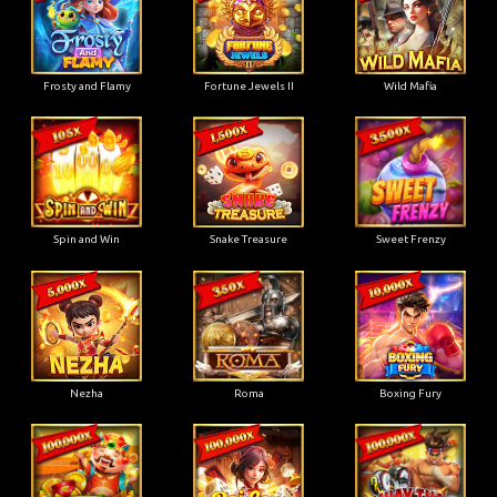
Frosty and Flamy
Fortune Jewels II
Wild Mafia
Spin and Win
Snake Treasure
Sweet Frenzy
Nezha
Roma
Boxing Fury