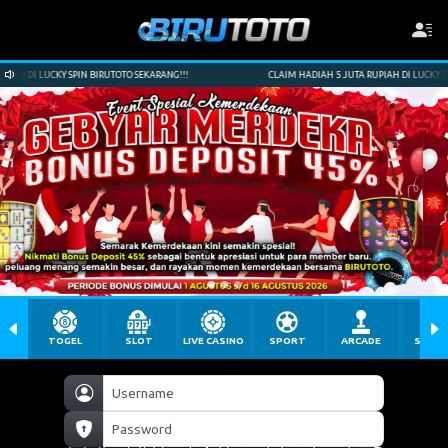
 SPIN BIRUTOTO SEKARANG!!!
CLAIM HADIAH 5 JUTA RUPIAH DI LUCKY SPIN BIRUTOTO S
TOGEL
SLOT
LIVE CASINO
SPORT
ARCADE
SABU