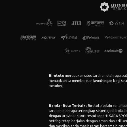
Birutoto
merupakan situs taruhan olahraga pal
menarik serta memberikan keuntungan bagi seti
member.
Bandar Bola Terbaik
: Birutoto selalu senanti
taruhan olahraga terlengkap seperti judi bola, 
dengan provider sport resmi seperti SABA SPO
betting tetap berjalan dengan aman dan adil s
dan pastikan anda masih tetap bersama birutot