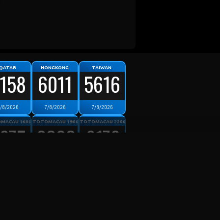
QATAR
HONGKONG
TAIWAN
158
6011
5616
/8/2026
7/8/2026
7/8/2026
MACAU 1600
TOTOMACAU 1900
TOTOMACAU 2200
7875
6303
9178
7/8/2026
7/8/2026
7/8/2026