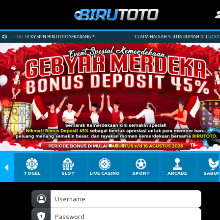
H DI LUCKY SPIN BIRUTOTO SEKARANG!!!
CLAIM HADIAH 5 JUTA RUPIAH DI LUCKY SPIN
TOGEL
SLOT
LIVE CASINO
SPORT
ARCADE
SABU