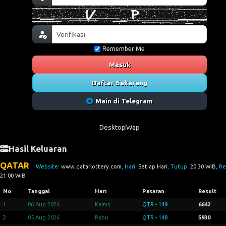
Remember Me
Masuk
Daftar Sekarang
Main di Telegram
Desktop
Wap
Hasil Keluaran
QATAR
Website:
www.qatarlottery.com
, Hari:
Setiap Hari
, Tutup:
20:30 WIB
, Re
21:00 WIB
No
Tanggal
Hari
Pasaran
Result
1
06 Aug 2026
Kamis
QTR - 149
6642
2
05 Aug 2026
Rabu
QTR - 148
5930