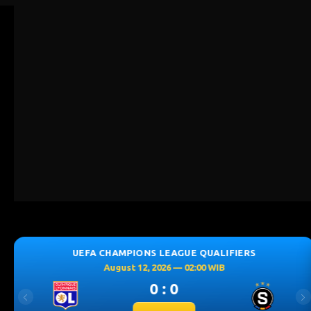
EAGUE QUALIFIERS
UEFA CHAMPIONS LE
26 — 02:00 WIB
August 12, 2026
: 0
0 : 
Previous
Ne