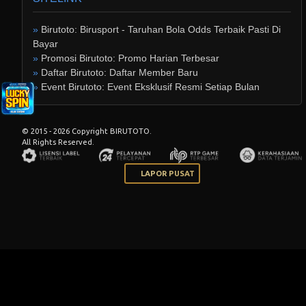
berapapun kemenenangan anda pasti dibayar lunas!
Birutoto: Birusport - Taruhan Bola Odds Terbaik Pasti Di
Bayar
Promosi Birutoto: Promo Harian Terbesar
Daftar Birutoto: Daftar Member Baru
Event Birutoto: Event Eksklusif Resmi Setiap Bulan
© 2015 - 2026 Copyright BIRUTOTO.
All Rights Reserved.
LAPOR PUSAT