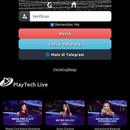
Remember Me
Masuk
Daftar Sekarang
Main di Telegram
Desktop
Wap
PlayTech Live
Mega Fire Blaze Roulette
Sicbo Deluxe
Adventure Beyond